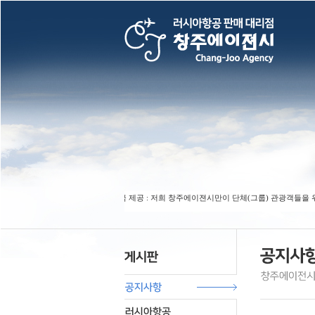
★단체(그룹) 요금 제공 : 저희 창주에이젼시만이 단체(그룹) 관광객들을 위하여 